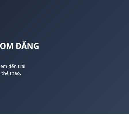
COM ĐĂNG
em đến trải
 thể thao,